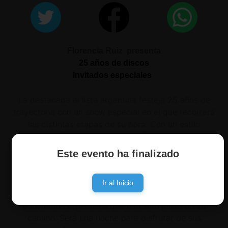
Florencia Ruiz presenta
25 años de discos
Invitados especiales
La destacada artista argentina festeja 25 años de
trayectoria con un show especial en el que recorrerá
las distintas etapas de su obra. Con un estilo
personal, etéreo y experimental, Ruiz ha construido
un universo musical propio que transita entre el rock,
Este evento ha finalizado
el pop y la experimentación sonora.
El concierto, pensado como una verdadera fiesta de
Ir al Inicio
la canción, contará con formato de banda, dúos, tríos
e invitados especiales que han sido parte de su
camino. Será una noche para disfrutar de sus