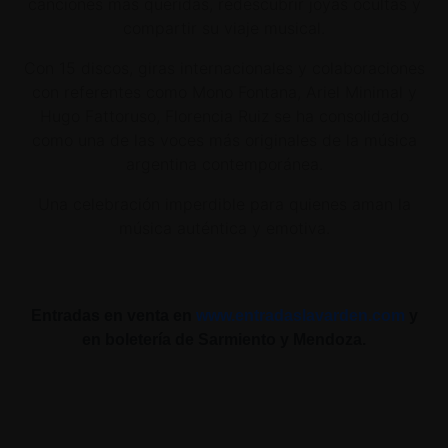
canciones más queridas, redescubrir joyas ocultas y
compartir su viaje musical.
Con 15 discos, giras internacionales y colaboraciones
con referentes como Mono Fontana, Ariel Minimal y
Hugo Fattoruso, Florencia Ruiz se ha consolidado
como una de las voces más originales de la música
argentina contemporánea.
Una celebración imperdible para quienes aman la
música auténtica y emotiva.
Entradas en venta en
www.entradaslavarden.com
y
en boletería de Sarmiento y Mendoza.