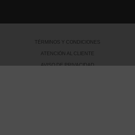
TÉRMINOS Y CONDICIONES
ATENCIÓN AL CLIENTE
AVISO DE PRIVACIDAD
MEDIOS DE PAGO
Plataforma Lavardén
Mendoza 1085
S2000 Rosario - Santa Fe - Argentina
Consultas por entradas adquiridas a
ticketslavarden@gmail.com
Horarios de Boletería
De Lunes a Sábados de 16 hs. a 20 hs.